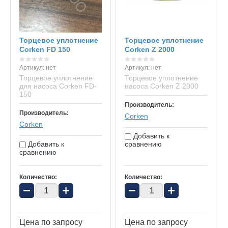
Торцевое уплотнение
Торцевое уплотнение
Сorken FD 150
Сorken Z 2000
Артикул:
нет
Артикул:
нет
Торцевое уплотнение
Торцевое уплотнение
для насоса Сorken FD-
насоса Сorken Z 2000
150
Производитель:
Производитель:
Corken
Corken
Добавить к
Добавить к
сравнению
сравнению
Количество:
Количество:
−
+
−
+
Цена по запросу
Цена по запросу