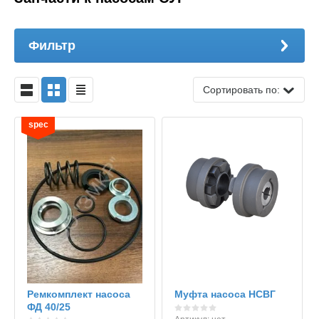
Фильтр
Сортировать по:
spec
Ремкомплект насоса
Муфта насоса НСВГ
ФД 40/25