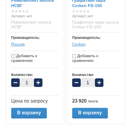
Ремкомплект насоса
Графитная пара
НСВГ
Corken FD-150
Артикул:
нет
Артикул:
нет
Ремкомплект насоса
Графитная пара насоса
НСВГ
Corken FD-150
Производитель:
Производитель:
Россия
Corken
Добавить к
Добавить к
сравнению
сравнению
Количество:
Количество:
−
+
−
+
Цена по запросу
23 920
тенге
В корзину
В корзину