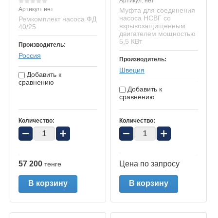
Артикул:
нет
Артикул:
нет
Муфта для соединения
насоса НСВГ со
Ремкомплект насоса ФД
взрывозащищенным
40/25
двигателем мощностью
5,5 КВт
Производитель:
Россия
Производитель:
Швеция
Добавить к
сравнению
Добавить к
сравнению
Количество:
Количество:
−
+
−
+
57 200
Цена по запросу
тенге
В корзину
В корзину