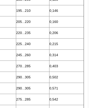
195...210
0,146
205...220
0,160
220...235
0,206
225...240
0,215
245...260
0,314
270...285
0,403
290...305
0,502
290...305
0,571
275...285
0,542