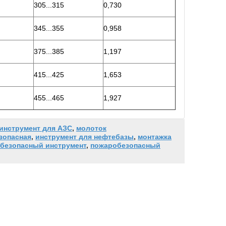
305...315
0,730
345...355
0,958
375...385
1,197
415...425
1,653
455...465
1,927
инструмент для АЗС
,
молоток
зопасная
,
инструмент для нефтебазы
,
монтажка
безопасный инструмент
,
пожаробезопасный