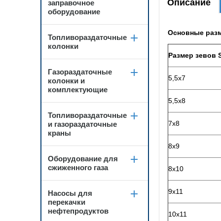
Описание
заправочное
оборудование
Основные раз
Топливораздаточные
колонки
Размер зевов 
Газораздаточные
5,5х7
колонки и
комплектующие
5,5х8
Топливораздаточные
7х8
и газораздаточные
краны
8х9
Оборудование для
сжиженного газа
8х10
9х11
Насосы для
перекачки
нефтепродуктов
10х11