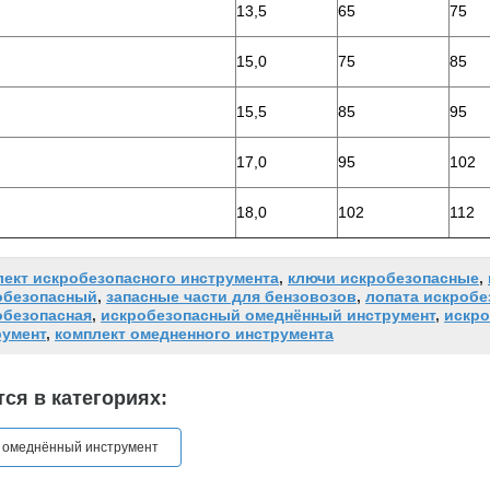
13,5
65
75
15,0
75
85
15,5
85
95
17,0
95
102
18,0
102
112
лект искробезопасного инструмента
,
ключи искробезопасные
,
обезопасный
,
запасные части для бензовозов
,
лопата искробе
обезопасная
,
искробезопасный омеднённый инструмент
,
искро
румент
,
комплект омедненного инструмента
ся в категориях:
 омеднённый инструмент