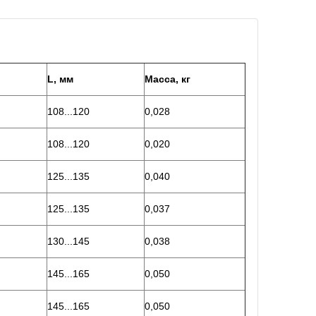
L, мм
Масса, кг
108...120
0,028
108...120
0,020
125...135
0,040
125...135
0,037
130...145
0,038
145...165
0,050
145...165
0,050