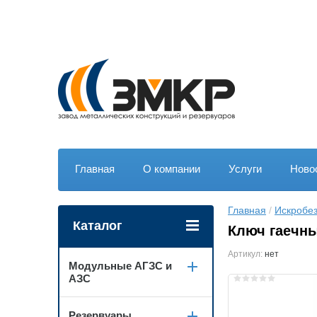
Главная
О компании
Услуги
Ново
Главная
 / 
Искробе
Каталог
Ключ гаечны
Артикул:
нет
Модульные АГЗС и
АЗС
Резервуары