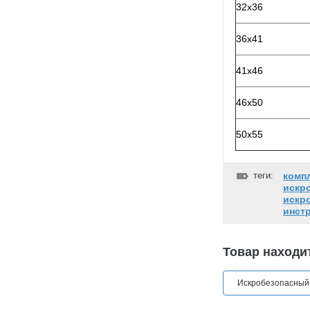
32х36
36х41
41х46
46х50
50х55
теги:
комп
искр
искр
инст
Товар находит
Искробезопасный