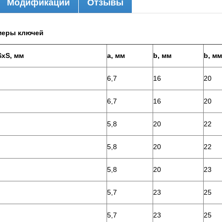
Модификации
Отзывы
меры ключей
SxS, мм
a, мм
b, мм
b, мм
6,7
16
20
6,7
16
20
5,8
20
22
5,8
20
22
5,8
20
23
5,7
23
25
5,7
23
25